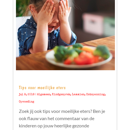
Tips voor moeilijke eters
jul 9, 2018
|
Algemeen
,
Kindgesprek
,
Lammien
,
Ontspanning
,
Opvoeding
Zoek jij ook tips voor moeilijke eters? Ben je
ook flauw van het commentaar van de
kinderen op jouw heerlijke gezonde