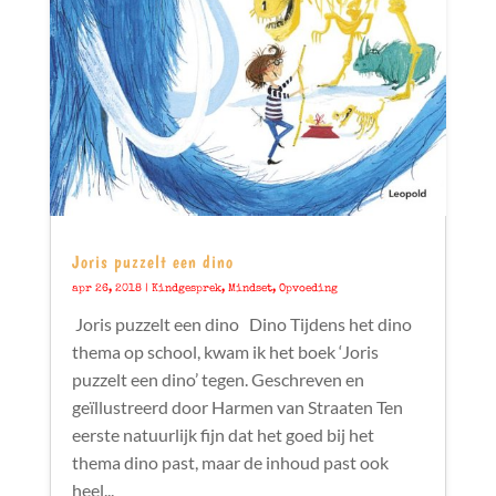
Joris puzzelt een dino
apr 26, 2018
|
Kindgesprek
,
Mindset
,
Opvoeding
Joris puzzelt een dino Dino Tijdens het dino
thema op school, kwam ik het boek ‘Joris
puzzelt een dino’ tegen. Geschreven en
geïllustreerd door Harmen van Straaten Ten
eerste natuurlijk fijn dat het goed bij het
thema dino past, maar de inhoud past ook
heel...