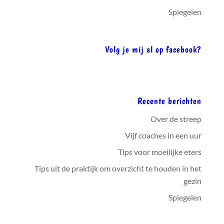
Spiegelen
Volg je mij al op facebook?
Recente berichten
Over de streep
Vijf coaches in een uur
Tips voor moeilijke eters
Tips uit de praktijk om overzicht te houden in het
gezin
Spiegelen