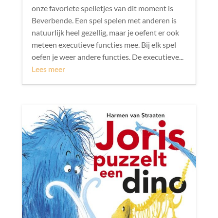
onze favoriete spelletjes van dit moment is
Beverbende. Een spel spelen met anderen is
natuurlijk heel gezellig, maar je oefent er ook
meteen executieve functies mee. Bij elk spel
oefen je weer andere functies. De executieve...
Lees meer