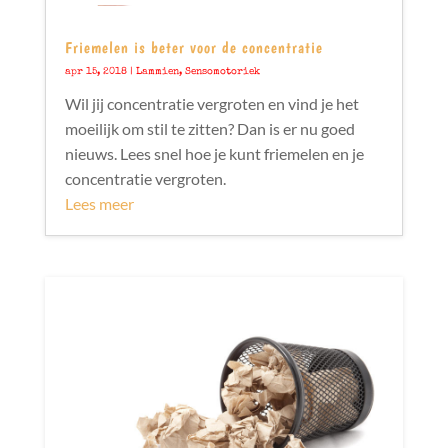
Friemelen is beter voor de concentratie
apr 15, 2018
|
Lammien
,
Sensomotoriek
Wil jij concentratie vergroten en vind je het
moeilijk om stil te zitten? Dan is er nu goed
nieuws. Lees snel hoe je kunt friemelen en je
concentratie vergroten.
Lees meer