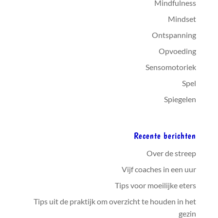
Mindfulness
Mindset
Ontspanning
Opvoeding
Sensomotoriek
Spel
Spiegelen
Recente berichten
Over de streep
Vijf coaches in een uur
Tips voor moeilijke eters
Tips uit de praktijk om overzicht te houden in het
gezin