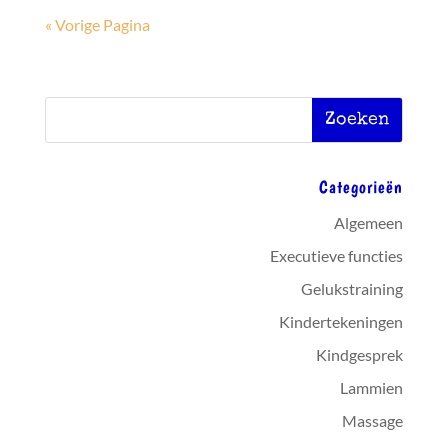
« Vorige Pagina
Categorieën
Algemeen
Executieve functies
Gelukstraining
Kindertekeningen
Kindgesprek
Lammien
Massage