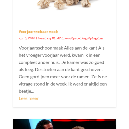
Voorjaarsschoonmaak
apr 3, 2018
|
Lammien
,
Mindfulness
,
Opvoeding
,
Spiegelen
Voorjaarsschoonmaak Alles aan de kant Als
het vroeger voorjaar werd, kwam ik in een
compleet ander huis. De kamer was zo goed
als leeg. De stoelen aan de kant geschoven.
Geen gordijnen meer voor de ramen. Zelfs de
vitrage stond in de week. Ik werd er altijd een
beetje...
Lees meer