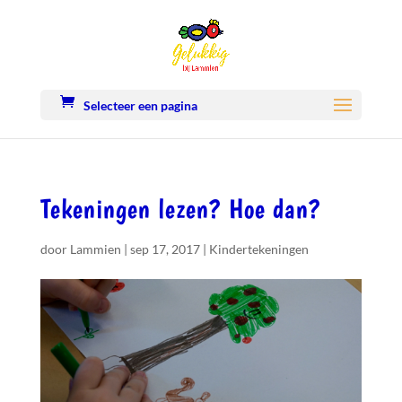
Selecteer een pagina
Tekeningen lezen? Hoe dan?
door
Lammien
|
sep 17, 2017
|
Kindertekeningen