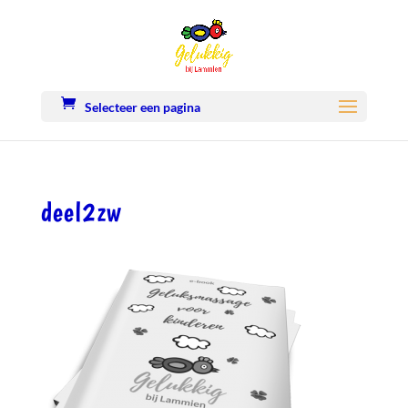
Selecteer een pagina
deel2zw