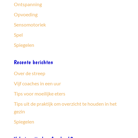
Ontspanning
Opvoeding
Sensomotoriek
Spel
Spiegelen
Recente berichten
Over de streep
Vijf coaches in een uur
Tips voor moeilijke eters
Tips uit de praktijk om overzicht te houden in het
gezin
Spiegelen